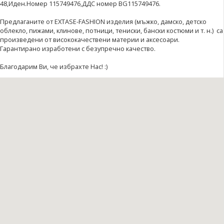
48,Иден.Номер 115749476,ДДС номер BG115749476.
Предлаганите от EXTASE-FASHION изделия (мъжко, дамско, детско
облекло, пижами, клинове, потници, тениски, бански костюми и т. н.) са
произведени от висококачествени материи и аксесоари.
Гарантирано изработени с безупречно качество.
Благодарим Ви, че избрахте Нас! :)