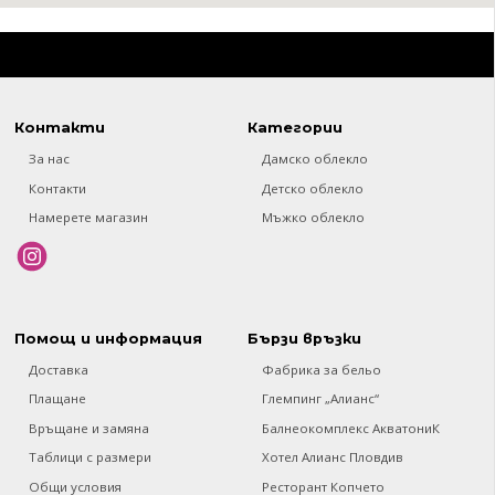
Контакти
Категории
За нас
Дамско облекло
Контакти
Детско облекло
Намерете магазин
Мъжко облекло
Помощ и информация
Бързи връзки
Доставка
Фабрика за бельо
Плащане
Глемпинг „Алианс“
Връщане и замяна
Балнеокомплекс АкватониК
Таблици с размери
Хотел Алианс Пловдив
Общи условия
Ресторант Копчето