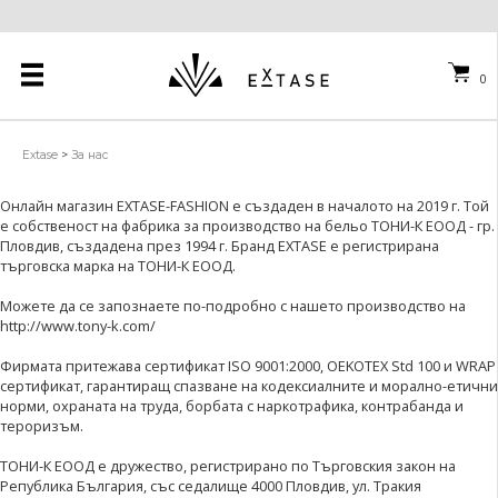
0
Extase
>
За нас
Онлайн магазин EXTASE-FASHION е създаден в началото на 2019 г. Той
е собственост на фабрика за производство на бельо ТОНИ-К ЕООД - гр.
Пловдив, създадена през 1994 г. Бранд EXTASE е регистрирана
търговска марка на ТОНИ-К ЕООД.
Можете да се запознаете по-подробно с нашето производство на
http://www.tony-k.com/
Фирмата притежава сертификат ISO 9001:2000, OEKOTEX Std 100 и WRAP
сертификат, гарантиращ спазване на кодексиалните и морално-етични
норми, охраната на труда, борбата с наркотрафика, контрабанда и
тероризъм.
ТОНИ-К ЕООД е дружество, регистрирано по Търговския закон на
Република България, със седалище 4000 Пловдив, ул. Тракия