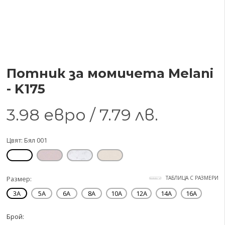
Потник за момичета Melani
- K175
3.98
евро /
7.79
лв.
Цвят: Бял 001
Размер:
ТАБЛИЦА С РАЗМЕРИ
3A
5A
6A
8A
10A
12A
14A
16A
Брой: